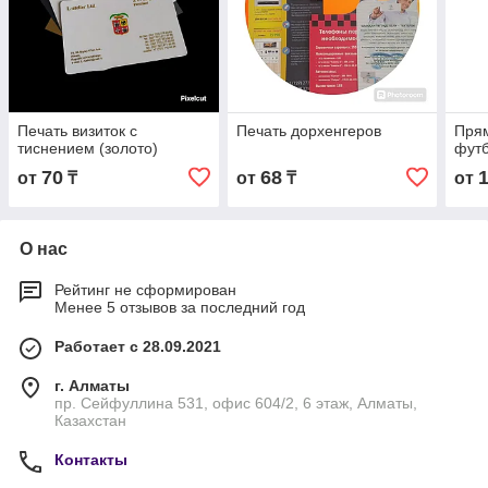
Печать визиток с
Печать дорхенгеров
Прям
тиснением (золото)
фут
70
68
от
₸
от
₸
от
О нас
Рейтинг не сформирован
Менее 5 отзывов за последний год
Работает с 28.09.2021
г. Алматы
пр. Сейфуллина 531, офис 604/2, 6 этаж, Алматы,
Казахстан
Контакты